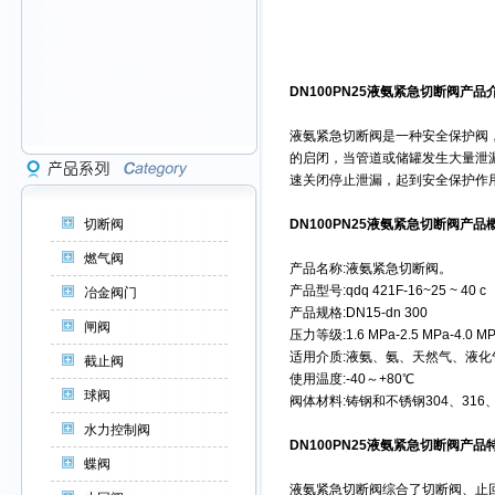
DN100PN25液氨
紧急切断阀
产品
液氨紧急切断阀是一种安全保护阀
的启闭，当管道或储罐发生大量泄
速关闭停止泄漏，起到安全保护作
切断阀
DN100PN25液氨紧急切断阀产品
燃气阀
产品名称:液氨紧急切断阀。
产品型号:qdq 421F-16~25 ~ 40 c
冶金阀门
产品规格:DN15-dn 300
闸阀
压力等级:1.6 MPa-2.5 MPa-4.0 M
适用介质:液氨、氨、天然气、液化
截止阀
使用温度:-40～+80℃
球阀
阀体材料:铸钢和不锈钢304、316、3
水力控制阀
DN100PN25液氨紧急切断阀产品
蝶阀
液氨紧急切断阀综合了切断阀、止