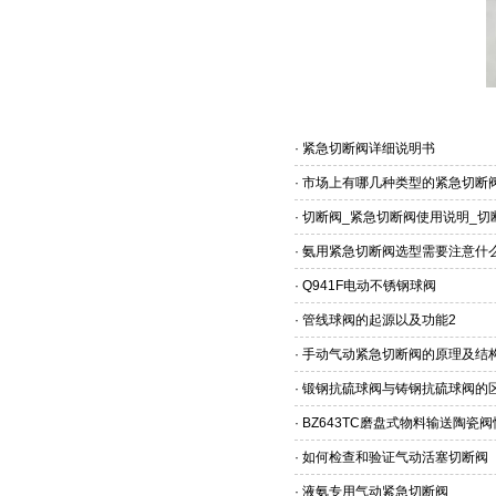
·
紧急切断阀详细说明书
·
市场上有哪几种类型的紧急切断
·
切断阀_紧急切断阀使用说明_切
·
氨用紧急切断阀选型需要注意什
·
Q941F电动不锈钢球阀
·
管线球阀的起源以及功能2
·
手动气动紧急切断阀的原理及结
·
锻钢抗硫球阀与铸钢抗硫球阀的
·
BZ643TC磨盘式物料输送陶瓷
·
如何检查和验证气动活塞切断阀
·
液氨专用气动紧急切断阀