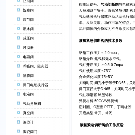
止回阀
阀输出信号。
气动切断阀
当电磁阀
旋塞阀
人身和财产安全。液氨紧急切断阀
气动薄膜执行器或浮动活塞执行器
调节阀
单、反应灵敏、动作可靠的特点。
流经阀体的介质应为不含杂质和颗
疏水阀
减压阀
液氨紧急切断阀的技术参数:
过滤器
钢瓶工作压力:≤ 2.0mpa，
电磁阀
钢瓶介质:氮气和无水空气。
气缸开启压力:≥ 0.5-0.7mpa，
呼吸阀、阻火器
气缸使用温度:≤75℃
隔膜阀
合金熔化温度:75±5℃
关断时间:阀孔小于等于DN65，关
阀门电动执行器
阀门直径大于DN65，关闭时间小于
电液阀
气缸和活塞:球墨铸铁
弹簧材料:50CrVA弹簧钢
气动角座阀
密封圈、O型圈:PTFE、丁晴橡胶
真空阀
开启类型:常开、常闭
液位计
液氨紧急切断阀的工作原理:
陶瓷阀门