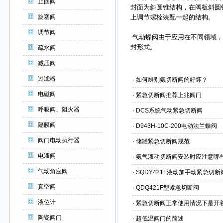
止回阀
封面为斜圆锥结构，在阀板斜圆
旋塞阀
上调节螺栓装配一起的结构。
调节阀
气动蝶阀由于应用在不同领域，
封形式。
疏水阀
减压阀
过滤器
·
如何辨别氨切断阀的好坏？
电磁阀
·
紧急切断阀推荐上兆阀门
呼吸阀、阻火器
·
DCS系统气动紧急切断阀
隔膜阀
·
D943H-10C-200电动法兰蝶阀
阀门电动执行器
·
储罐紧急切断阀规范
电液阀
·
氨气液动切断阀安装时应注意哪
气动角座阀
·
SQDY421F液动加手动紧急切断
真空阀
·
QDQ421F型紧急切断阀
液位计
·
紧急切断阀正常使用情况下是开
陶瓷阀门
·
超低温阀门的简述