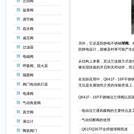
止回阀
旋塞阀
调节阀
疏水阀
减压阀
另外，它还是防静电不锈钢
球阀
。
过滤器
防静电设计，能够及时将可能产生
电磁阀
从结构上来看，其法兰连接方式使
呼吸阀、阻火器
够实现快速的开启和关闭动作，而
隔膜阀
在实际应用中，Q641F - 1
阀门电动执行器
无论是在腐蚀性介质的传输管道上
电液阀
Q641F - 16P不锈钢法兰球
气动角座阀
·
电动法兰通风蝶阀的主要特点及
真空阀
·
气动切断阀的使用
液位计
·
Q61F/Q367F全焊接球阀简述
陶瓷阀门