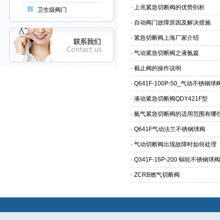
·
上兆紧急切断阀的优势剖析
卫生级阀门
·
自动阀门故障原因及解决措施
·
紧急切断阀上海厂家介绍
·
气动紧急切断阀之液氨篇
·
截止阀的操作说明
·
Q641F-100P-50_气动不锈钢球
·
液动紧急切断阀QDY421F型
·
氨气紧急切断阀的适用范围有哪
·
Q641F气动法兰不锈钢球阀
·
气动切断阀出现故障时如何处理
·
Q341F-16P-200 蜗轮不锈
·
ZCRB燃气切断阀