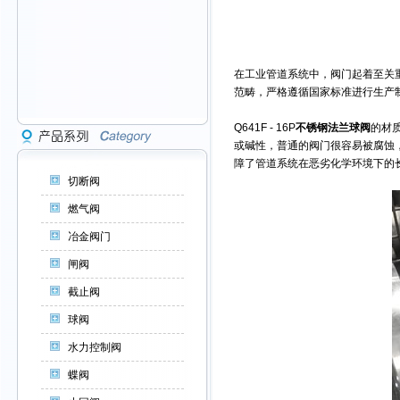
在工业管道系统中，阀门起着至关
范畴，严格遵循国家标准进行生产
Q641F - 16P
不锈钢法兰球阀
的材
或碱性，普通的阀门很容易被腐蚀
障了管道系统在恶劣化学环境下的
切断阀
燃气阀
冶金阀门
闸阀
截止阀
球阀
水力控制阀
蝶阀