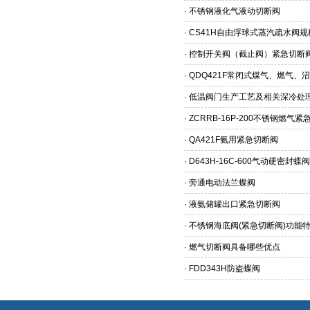
·
不锈钢液化气液动切断阀
·
CS41H自由浮球式蒸汽疏水阀
·
控制开关阀（截止阀）紧急切断
·
QDQ421F常闭式煤气、燃气、
·
低温阀门生产工艺及相关深冷处
·
ZCRRB-16P-200不锈钢燃气
·
QA421F氨用紧急切断阀
·
D643H-16C-600气动硬密封蝶阀
·
旁通电动法兰蝶阀
·
液氨储罐出口紧急切断阀
·
不锈钢海底阀(紧急切断阀)功能
·
燃气切断阀具备哪些优点
·
FDD343H防盗蝶阀