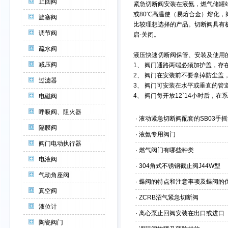
止回阀
紧急切断阀
安装在液氨，燃气储罐
或80℃高温使（易熔合金）熔化
旋塞阀
比较理想选择的产品。切断阀具有
调节阀
启-关闭。
疏水阀
液压快速切断阀
保管、安装及使用
减压阀
1、 阀门通路两端必须加护盖，
2、 阀门在安装前不要拿掉防尘盖
过滤器
3、 阀门可安装在水平或垂直的
4、 阀门每开放12`14小时后
电磁阀
呼吸阀、阻火器
·
液动紧急切断阀配套的SB03手
隔膜阀
·
液氨专用阀门
阀门电动执行器
·
燃气阀门有哪些种类
电液阀
·
304角式不锈钢截止阀J44W型
气动角座阀
·
蝶阀的特点和注意事项及蝶阀的
真空阀
·
ZCRB沼气紧急切断阀
液位计
·
离心泵止回阀安装在出口或进口
陶瓷阀门