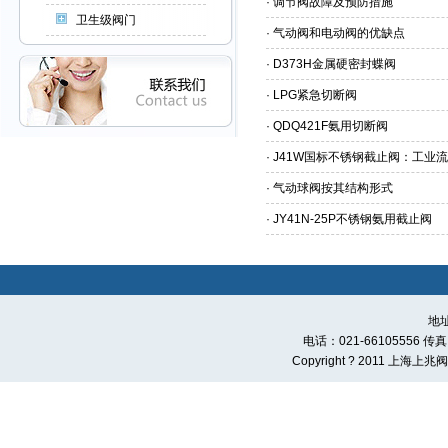
·
调节阀故障及预防措施
卫生级阀门
·
气动阀和电动阀的优缺点
·
D373H金属硬密封蝶阀
·
LPG紧急切断阀
·
QDQ421F氨用切断阀
·
J41W国标不锈钢截止阀：工业
·
气动球阀按其结构形式
·
JY41N-25P不锈钢氨用截止阀
地
电话：021-66105556 传真：0
Copyright ? 2011 上海