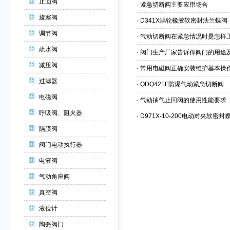
止回阀
·
紧急切断阀主要应用场合
旋塞阀
·
D341X蜗轮橡胶软密封法兰蝶阀
调节阀
·
气动切断阀在紧急情况时是怎样
疏水阀
·
阀门生产厂家告诉你阀门的用途
减压阀
·
常用电磁阀正确安装维护基本操
过滤器
·
QDQ421F防爆气动紧急切断阀
电磁阀
·
气动抽气止回阀的使用性能要求
呼吸阀、阻火器
·
D971X-10-200电动对夹软密封
隔膜阀
阀门电动执行器
电液阀
气动角座阀
真空阀
液位计
陶瓷阀门