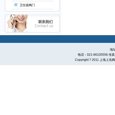
卫生级阀门
地
电话：021-66105556 传真：0
Copyright ? 2011 上海